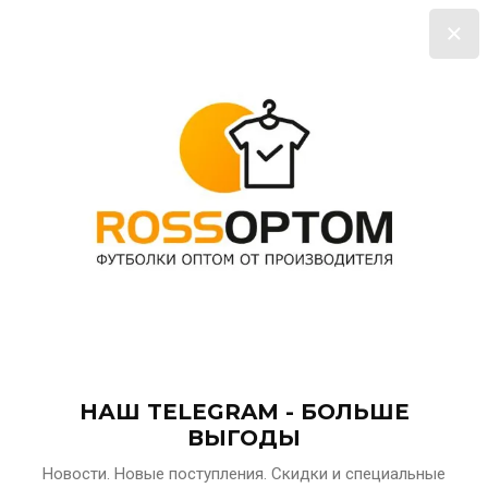
0
НЖ. ПЕЧАТЬ НА ФУТБОЛКАХ, ХУДИ ОТ 1 ШТУКИ ТЕЛ: 8 (91
НАШ TELEGRAM - БОЛЬШЕ
ВЫГОДЫ
Главная
ФУТБОЛКИ ОВЕРСАЙЗ ДЕТСКИЕ, 170 г/м²
Новости. Новые поступления. Скидки и специальные
ФУТБОЛКА OVERSIZE KIDS GREY XS